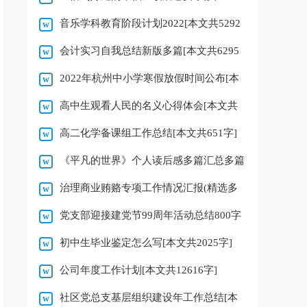
音乐学科教育阶段计划2022[本文共5292
字]
会计实习自我总结新版多篇[本文共6295
字]
2022年杭州中小学寒假放假时间公布[本
字]
高中生观看人民的名义心得体会[本文共
文共1005字]
高二化学备课组工作总结[本文共651字]
5022字]
《平凡的世界》个人读后感多篇汇总多篇
治理商业贿赂专项工作情况汇报(精选多
[本文共3259字]
党支部迎接建党节99周年活动总结800字
篇)[本文共12239字]
初中生毕业鉴定怎么写[本文共2025字]
多篇[本文共4818字]
公司年度工作计划[本文共12616字]
社区党总支基层组织建设年工作总结[本