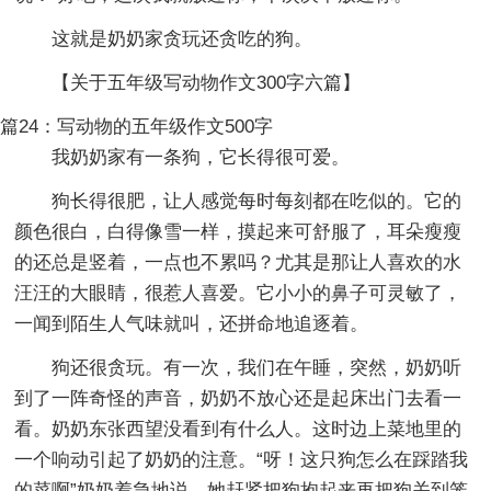
这就是奶奶家贪玩还贪吃的狗。
【关于五年级写动物作文300字六篇】
篇24：写动物的五年级作文500字
我奶奶家有一条狗，它长得很可爱。
狗长得很肥，让人感觉每时每刻都在吃似的。它的
颜色很白，白得像雪一样，摸起来可舒服了，耳朵瘦瘦
的还总是竖着，一点也不累吗？尤其是那让人喜欢的水
汪汪的大眼睛，很惹人喜爱。它小小的鼻子可灵敏了，
一闻到陌生人气味就叫，还拼命地追逐着。
狗还很贪玩。有一次，我们在午睡，突然，奶奶听
到了一阵奇怪的声音，奶奶不放心还是起床出门去看一
看。奶奶东张西望没看到有什么人。这时边上菜地里的
一个响动引起了奶奶的注意。“呀！这只狗怎么在踩踏我
的菜啊”奶奶着急地说。她赶紧把狗抱起来再把狗关到笼