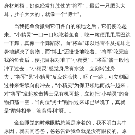
身材魁梧，好似经常打胜仗的“将军”，最后一只肥头大
耳，肚子大大的，就像一个“博士”。
当我把鱼食撒到它们各自的领地之后，它们便吃起
来。“小精灵”一口一口地吃着鱼食，吃一粒便甩甩尾巴跳
一下舞，真像一个舞蹈家。而“将军”却以迅雷不及掩耳之
势地解决了食物，而“博士”还慢慢地吃着。“将军”吃完自
我的鱼食后，便把目标对准了“小精灵”，“将军”箭一般地
冲了过去，“小精灵”感觉身后有水波，立刻转过身
去，“将军”见“小精灵”反应这么快，吓了一跳，可立刻回
过神来继续向前冲去，“小精灵”为保卫领地而战斗起来，
对“将军”发起攻击博士见有机可趁，立刻把“小精灵”的食
物扫荡一空，当两位“勇士”醒悟过来却已经晚了，真就
是“鹬蚌相争，渔翁得利”呀。。
金鱼睡觉的时候眼睛总就是睁着的，我不明白其中
原因，就去问爸爸，爸爸告诉我鱼就是没有眼皮的。原