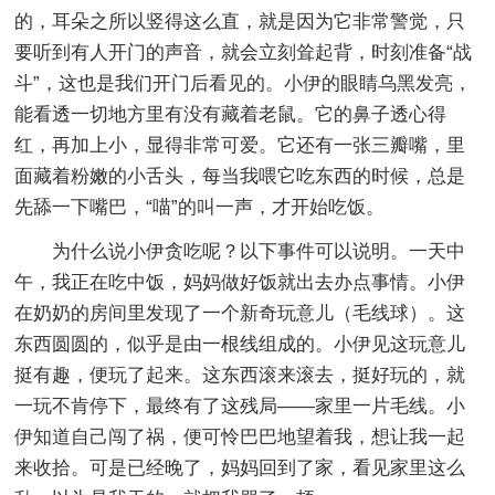
的，耳朵之所以竖得这么直，就是因为它非常警觉，只
要听到有人开门的声音，就会立刻耸起背，时刻准备“战
斗”，这也是我们开门后看见的。小伊的眼睛乌黑发亮，
能看透一切地方里有没有藏着老鼠。它的鼻子透心得
红，再加上小，显得非常可爱。它还有一张三瓣嘴，里
面藏着粉嫩的小舌头，每当我喂它吃东西的时候，总是
先舔一下嘴巴，“喵”的叫一声，才开始吃饭。
为什么说小伊贪吃呢？以下事件可以说明。一天中
午，我正在吃中饭，妈妈做好饭就出去办点事情。小伊
在奶奶的房间里发现了一个新奇玩意儿（毛线球）。这
东西圆圆的，似乎是由一根线组成的。小伊见这玩意儿
挺有趣，便玩了起来。这东西滚来滚去，挺好玩的，就
一玩不肯停下，最终有了这残局——家里一片毛线。小
伊知道自己闯了祸，便可怜巴巴地望着我，想让我一起
来收拾。可是已经晚了，妈妈回到了家，看见家里这么