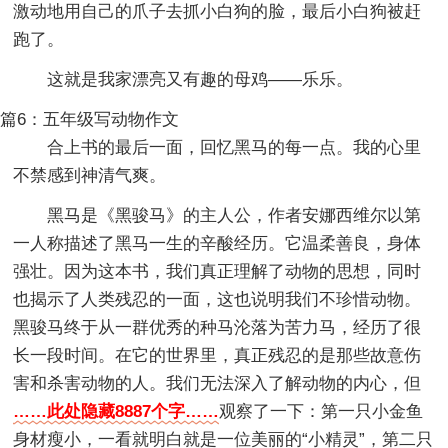
激动地用自己的爪子去抓小白狗的脸，最后小白狗被赶
跑了。
这就是我家漂亮又有趣的母鸡——乐乐。
篇6：五年级写动物作文
合上书的最后一面，回忆黑马的每一点。我的心里
不禁感到神清气爽。
黑马是《黑骏马》的主人公，作者安娜西维尔以第
一人称描述了黑马一生的辛酸经历。它温柔善良，身体
强壮。因为这本书，我们真正理解了动物的思想，同时
也揭示了人类残忍的一面，这也说明我们不珍惜动物。
黑骏马终于从一群优秀的种马沦落为苦力马，经历了很
长一段时间。在它的世界里，真正残忍的是那些故意伤
害和杀害动物的人。我们无法深入了解动物的内心，但
……此处隐藏8887个字……
观察了一下：第一只小金鱼
身材瘦小，一看就明白就是一位美丽的“小精灵”，第二只