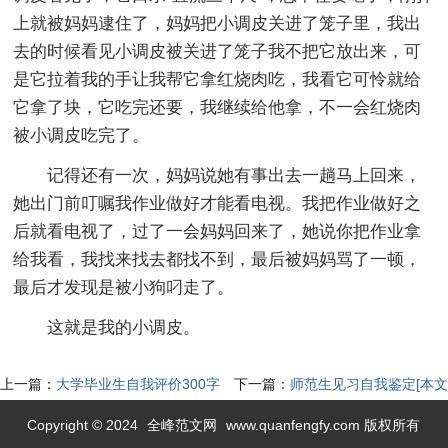
上就被妈妈逮住了，妈妈把小调皮关进了笼子里，我出
去的时候看见小调皮被关进了笼子我不把它放出来，可
是它拉着我的手让我帮它拿红烧肉吃，我看它可怜就给
它拿了块，它吃完还要，我继续给他拿，不一会红烧肉
被小调皮吃完了。
记得还有一次，妈妈说她有事出去一趟马上回来，
她出门前叮嘱我作业做好才能看电视。我把作业做好之
后就看电视了，过了一会妈妈回来了，她说你把作业拿
给我看，我找来找去都找不到，最后被妈妈骂了一顿，
最后才发现是被小狗叼走了。
这就是我的小调皮。
上一篇：
大学毕业生自我评价300字
下一篇：
师范生见习自我鉴定[本文
[本文共2060字]
共8071字]
Copyright © 2024
全峰范文网
www.quanfengfy.com 版权所有