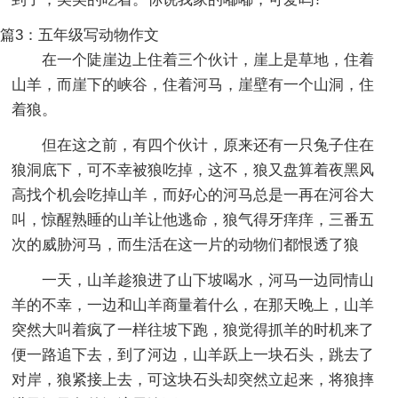
篇3：五年级写动物作文
在一个陡崖边上住着三个伙计，崖上是草地，住着
山羊，而崖下的峡谷，住着河马，崖壁有一个山洞，住
着狼。
但在这之前，有四个伙计，原来还有一只兔子住在
狼洞底下，可不幸被狼吃掉，这不，狼又盘算着夜黑风
高找个机会吃掉山羊，而好心的河马总是一再在河谷大
叫，惊醒熟睡的山羊让他逃命，狼气得牙痒痒，三番五
次的威胁河马，而生活在这一片的动物们都恨透了狼
一天，山羊趁狼进了山下坡喝水，河马一边同情山
羊的不幸，一边和山羊商量着什么，在那天晚上，山羊
突然大叫着疯了一样往坡下跑，狼觉得抓羊的时机来了
便一路追下去，到了河边，山羊跃上一块石头，跳去了
对岸，狼紧接上去，可这块石头却突然立起来，将狼摔