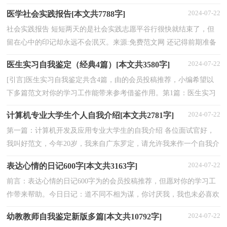
优秀作文猜你正在找父亲陪伴的优秀作文的怎么...
2024-07-22
医学社会实践报告[本文共7788字]
社会实践报告 短短两天的是社会实践志愿平谷行很快就结束了，但
留在心中的印记却永远不会泯灭。来源:免费范文网 还记得前期准备
的辛苦和仓促，还记得临行前的兴奋与期待，还记得...
2024-07-22
医生实习自我鉴定（经典4篇）[本文共3580字]
[引言]医生实习自我鉴定共含4篇，由的会员投稿推荐，小编希望以
下多篇范文对你的学习工作能带来参考借鉴作用。第1篇：医生实习
自我鉴定这篇医生实习自我鉴定范文是我们精心挑选的...
2024-07-22
计算机专业大学生个人自我介绍[本文共2781字]
第一篇：计算机开发及应用专业大学生的自我介绍 各位面试官好，
我叫好范文，今年20岁，我来自广东罗定，请允许我来作一个自我介
绍： 在四年的学习生活中，我系统地掌握了开发与应用方面的...
2024-07-22
表达心情的日记600字[本文共3163字]
前言：表达心情的日记600字为的会员投稿推荐，但愿对你的学习工
作带来帮助。今日日记：道不同不相为谋，你讨厌我，我也未必喜欢
你。各走各的人岂不是更潇洒?何必咄咄逼人费了口舌也讨...
2024-07-22
幼教教师自我鉴定新版多篇[本文共10792字]