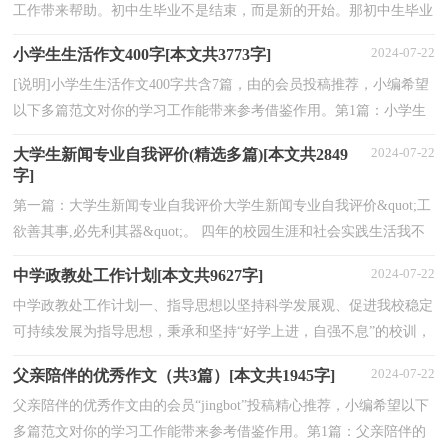
工作带来帮助。初中生毕业不是结束，而是新的开始。那初中生毕业
鉴定怎么写呢?下面由本小编精心整理的初中生毕...
2024-07-22
小学生生活作文400字[本文共3773字]
[说明]小学生生活作文400字共含7篇，由的会员投稿推荐，小编希望
以下多篇范文对你的学习工作能带来参考借鉴作用。第1篇：小学生
生活作文400字这篇小学生生活作文400字范文是我们...
2024-07-22
大学生新闻专业自我评价(精选多篇)[本文共2849
字]
第一篇：大学生新闻专业自我评价大学生新闻专业自我评价&quot;工
欲善其事,必先利其器&quot;。 四年的校园生涯和社会实践生活我不
断的挑战自我、充实自己，为实现人生的价值打下坚实的基础...
2024-07-22
中学政教处工作计划[本文共9627字]
中学政教处工作计划一、指导思想以坚持科学发展观、促进我校稳定
可持续发展为指导思想，秉承和坚持“好学上进，自强不息”的校训，
倡导和培育“尊重、文明、守纪、进取”的优良校...
2024-07-22
父亲陪伴的优秀作文（共3篇）[本文共1945字]
父亲陪伴的优秀作文由的会员“jingbot”投稿精心推荐，小编希望以下
多篇范文对你的学习工作能带来参考借鉴作用。第1篇：父亲陪伴的