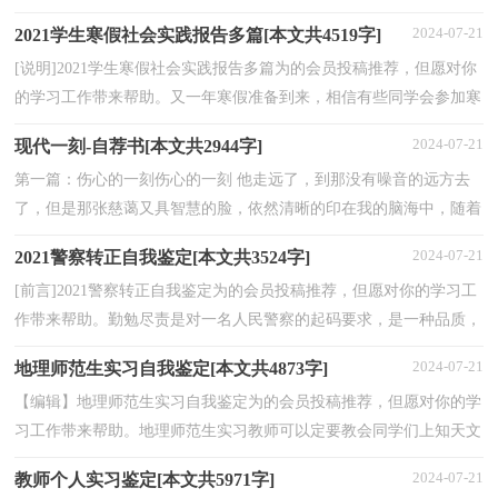
成为一名幼儿园老师，那么记得一定要好好把握实习...
2024-07-21
2021学生寒假社会实践报告多篇[本文共4519字]
[说明]2021学生寒假社会实践报告多篇为的会员投稿推荐，但愿对你
的学习工作带来帮助。又一年寒假准备到来，相信有些同学会参加寒
假社会实践，知道寒假社会实践报告怎么写吗?下面...
2024-07-21
现代一刻-自荐书[本文共2944字]
第一篇：伤心的一刻伤心的一刻 他走远了，到那没有噪音的远方去
了，但是那张慈蔼又具智慧的脸，依然清晰的印在我的脑海中，随着
无情的岁月消逝，我的姥爷，一个坚强的勇者，战胜不了病魔而...
2024-07-21
2021警察转正自我鉴定[本文共3524字]
[前言]2021警察转正自我鉴定为的会员投稿推荐，但愿对你的学习工
作带来帮助。勤勉尽责是对一名人民警察的起码要求，是一种品质，
更是一种工作态度。以下是小编整理的3篇警察转正...
2024-07-21
地理师范生实习自我鉴定[本文共4873字]
【编辑】地理师范生实习自我鉴定为的会员投稿推荐，但愿对你的学
习工作带来帮助。地理师范生实习教师可以定要教会同学们上知天文
下知地理哦!那么你要怎么去写地理师范生实习...
2024-07-21
教师个人实习鉴定[本文共5971字]