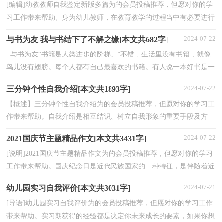
[编辑]幼教教师自我鉴定新版多篇为的会员投稿推荐，但愿对你的学
习工作带来帮助。身为幼儿教师，在教育教学的过程当中有必要进行
一次自我鉴定来鉴定一下自己的得与失，那么自我鉴...
2024-07-22
与书为友 我与书结下了不解之缘[本文共682字]
与书为友“书籍是人类进步的阶梯。”不错，生活里没有书籍，就像
鸟儿没有翅膀。每个人都有自己最喜欢的书籍。有人说一本好书是一
幅色彩斑斓的图画，而我却认为一本好书就像一...
2024-07-22
三分钟个性自我介绍[本文共1893字]
【概述】三分钟个性自我介绍为的会员投稿推荐，但愿对你的学习工
作带来帮助。自我介绍是相互结识、树立自我形象的重要手段及方
法。3分钟自我介绍该说些什么呢?下面是小编为大...
2024-07-22
2021国庆节主题精品作文[本文共3431字]
[说明]2021国庆节主题精品作文为的会员投稿推荐，但愿对你的学习
工作带来帮助。国庆纪念日是近代民族国家的一种特征，是伴随着近
代民族国家的出现而出现的，并且变得尤为重要。以...
2024-07-21
幼儿园实习自我评价[本文共3031字]
[导语]幼儿园实习自我评价为的会员投稿推荐，但愿对你的学习工作
带来帮助。实习期获得的经验都是决定你未来成长的要素，如果你想