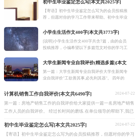
初中生毕业鉴定怎么写[本文共2025字]
【寄语】初中生毕业鉴定怎么写为的会员投稿推
荐，但愿对你的学习工作带来帮助。初中生毕业
不是结束，而是新的开始。那初中生毕业鉴定怎
么写呢?...
小学生生活作文400字[本文共3773字]
[说明]小学生生活作文400字共含7篇，由的会员
投稿推荐，小编希望以下多篇范文对你的学习工
作能带来参考借鉴作用。第1篇：小学生生活作
文400字这篇...
大学生新闻专业自我评价(精选多篇)[本文
第一篇：大学生新闻专业自我评价大学生新闻专
共2849字]
业自我评价"工欲善其事,必先利其器"。 四年的
校园生涯和社会实践生活我不断的挑战自我、充
实自己...
2024-07-22
计算机销售工作自我评价[本文共6490字]
第一篇：房地产销售工作的自我评价给大家提供一篇一名房地产销售
工作人员的自我评价。 经过长时间的磨练.在单位领导的帮助下,我已
成为一名合格的销售人员，并且努力做好自己的...
2024-07-22
初中生毕业鉴定怎么写[本文共2025字]
【寄语】初中生毕业鉴定怎么写为的会员投稿推荐，但愿对你的学习