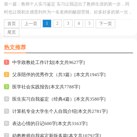
第一篇：教师个人实习鉴定 实习让我迈出了教师生涯的第一步，同
时也让我初次感受到作为一名老师的酸甜苦辣。好多好多的第一次，
无数个深刻的记忆！ 在实习中，让我感受最为深刻的是教...
1
2
3
4
5
首页
上一页
下一页
尾页
热文推荐
1
中学政教处工作计划[本文共9627字]
2
父亲陪伴的优秀作文（共3篇）[本文共1945字]
3
医学社会实践报告[本文共7788字]
4
医生实习自我鉴定（经典4篇）[本文共3580字]
5
计算机专业大学生个人自我介绍[本文共2781字]
6
表达心情的日记600字[本文共3163字]
7
幼教教师自我鉴定新版多篇[本文共10792字]