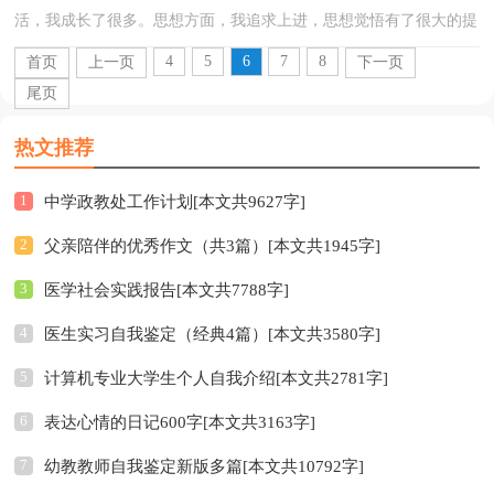
活，我成长了很多。思想方面，我追求上进，思想觉悟有了很大的提
高。我热爱祖国,热爱人民,坚决拥护共产党领导和社会主...
4
5
6
7
8
首页
上一页
下一页
尾页
热文推荐
1
中学政教处工作计划[本文共9627字]
2
父亲陪伴的优秀作文（共3篇）[本文共1945字]
3
医学社会实践报告[本文共7788字]
4
医生实习自我鉴定（经典4篇）[本文共3580字]
5
计算机专业大学生个人自我介绍[本文共2781字]
6
表达心情的日记600字[本文共3163字]
7
幼教教师自我鉴定新版多篇[本文共10792字]