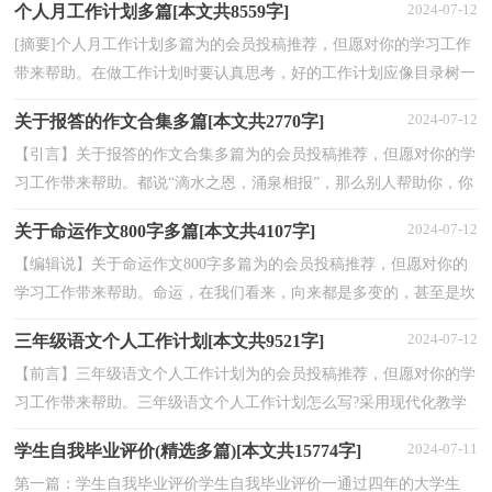
2024-07-12
个人月工作计划多篇[本文共8559字]
[摘要]个人月工作计划多篇为的会员投稿推荐，但愿对你的学习工作
带来帮助。在做工作计划时要认真思考，好的工作计划应像目录树一
样，层次分明，环环相扣，是一个完整的体系。下面小编...
2024-07-12
关于报答的作文合集多篇[本文共2770字]
【引言】关于报答的作文合集多篇为的会员投稿推荐，但愿对你的学
习工作带来帮助。都说“滴水之恩，涌泉相报”，那么别人帮助你，你
又是如何报答的呢?下面给大家分享一些关于报答的...
2024-07-12
关于命运作文800字多篇[本文共4107字]
【编辑说】关于命运作文800字多篇为的会员投稿推荐，但愿对你的
学习工作带来帮助。命运，在我们看来，向来都是多变的，甚至是坎
坷而崎岖的，因为有太多我们难以预料但又不可避免的事...
2024-07-12
三年级语文个人工作计划[本文共9521字]
【前言】三年级语文个人工作计划为的会员投稿推荐，但愿对你的学
习工作带来帮助。三年级语文个人工作计划怎么写?采用现代化教学
方法与手段，结合三年级的年龄和心理特点力求做...
2024-07-11
学生自我毕业评价(精选多篇)[本文共15774字]
第一篇：学生自我毕业评价学生自我毕业评价一通过四年的大学生