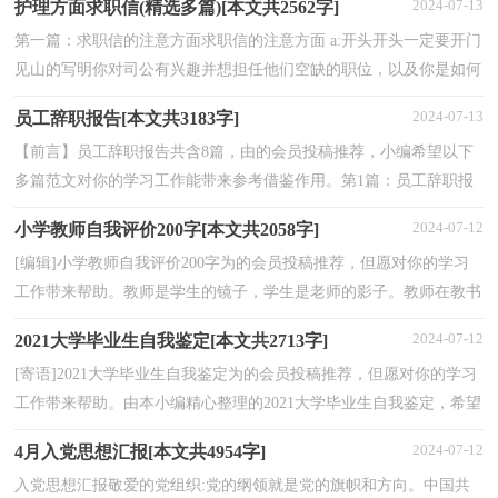
2024-07-13
护理方面求职信(精选多篇)[本文共2562字]
第一篇：求职信的注意方面求职信的注意方面 a:开头开头一定要开门
见山的写明你对司公有兴趣并想担任他们空缺的职位，以及你是如何
得知该职位的招聘信息的。例如：获知贵司公****...
2024-07-13
员工辞职报告[本文共3183字]
【前言】员工辞职报告共含8篇，由的会员投稿推荐，小编希望以下
多篇范文对你的学习工作能带来参考借鉴作用。第1篇：员工辞职报
告给大家带来员工辞职报告范文，供大家参考!尊敬的公...
2024-07-12
小学教师自我评价200字[本文共2058字]
[编辑]小学教师自我评价200字为的会员投稿推荐，但愿对你的学习
工作带来帮助。教师是学生的镜子，学生是老师的影子。教师在教书
的过程中同样需要不断成长，教学相长就是硬道理。...
2024-07-12
2021大学毕业生自我鉴定[本文共2713字]
[寄语]2021大学毕业生自我鉴定为的会员投稿推荐，但愿对你的学习
工作带来帮助。由本小编精心整理的2021大学毕业生自我鉴定，希望
可以帮到你哦! 【2021大学毕业生自我鉴定一】...
2024-07-12
4月入党思想汇报[本文共4954字]
入党思想汇报敬爱的党组织:党的纲领就是党的旗帜和方向。中国共