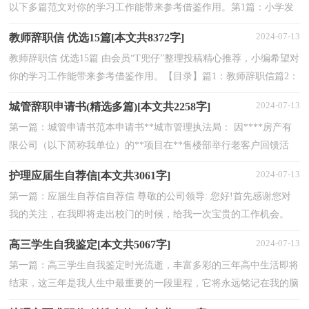
以下多篇范文对你的学习工作能带来参考借鉴作用。第1篇：小学发
现作文600字本文是的网友推荐，并由本站编辑整理的小...
2024-07-13
教师辞职信 优选15篇[本文共8372字]
教师辞职信 优选15篇 由会员“T兜仔”整理投稿精心推荐，小编希望对
你的学习工作能带来参考借鉴作用。【目录】篇1：教师辞职信篇2：
教师辞职信篇3：教师辞职信篇4：教师辞职信篇5：教师...
2024-07-13
城管辞职申请书(精选多篇)[本文共2258字]
第一篇：城管申请书范本申请书**城市管理执法局： 因****房产有
限公司（以下简称我单位）的**项目在**售楼部举行老客户回馈活
动，需要在售楼部外里面挂设竖幅，详见如下： 竖幅内容：这个
2024-07-13
护理应届生自荐信[本文共3061字]
冬...
第一篇：应届生自荐信自荐信 尊敬的公司领导: 您好!首先感谢您对
我的关注，在我即将走出校门的时候，给我一次宝贵的工作机会。
学习了两年的电工专业相关知识后,已经使得我对电工...
2024-07-13
高三学生自我鉴定[本文共5067字]
第一篇：高三学生自我鉴定时光流逝，丰富多彩的三年高中生活即将
结束，这三年是我人生中最重要的一段里程，它将永远铭记在我的脑
海里。我衷心拥护中国***的领导，热爱蒸蒸日上、迈着...