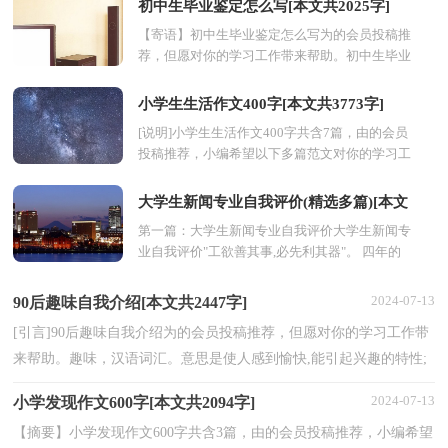
初中生毕业鉴定怎么写[本文共2025字]
【寄语】初中生毕业鉴定怎么写为的会员投稿推
荐，但愿对你的学习工作带来帮助。初中生毕业
不是结束，而是新的开始。那初中生毕业鉴定怎
么写呢?...
小学生生活作文400字[本文共3773字]
[说明]小学生生活作文400字共含7篇，由的会员
投稿推荐，小编希望以下多篇范文对你的学习工
作能带来参考借鉴作用。第1篇：小学生生活作
文400字这篇...
大学生新闻专业自我评价(精选多篇)[本文
第一篇：大学生新闻专业自我评价大学生新闻专
共2849字]
业自我评价"工欲善其事,必先利其器"。 四年的
校园生涯和社会实践生活我不断的挑战自我、充
实自己...
2024-07-13
90后趣味自我介绍[本文共2447字]
[引言]90后趣味自我介绍为的会员投稿推荐，但愿对你的学习工作带
来帮助。趣味，汉语词汇。意思是使人感到愉快,能引起兴趣的特性;
爱好。那么90后有哪些趣味的自我介绍呢?接下来...
2024-07-13
小学发现作文600字[本文共2094字]
【摘要】小学发现作文600字共含3篇，由的会员投稿推荐，小编希望