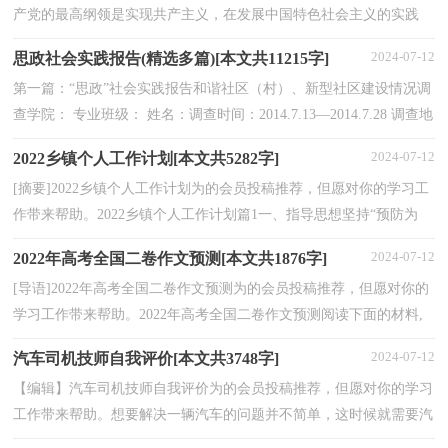
产党的最高纲领是实现共产主义，在发展中国特色社会主义的实践
中，坚持党的最高纲领和最低纲领的辩证统一，是每个...
2024-07-12
思政社会实践报告(精选多篇)[本文共11215字]
第一篇：“思政”社会实践报告和谐社区（村）、新型社区建设情况调
查学院： 专业班级： 姓名：调查时间：2014.7.13—2014.7.28 调查地
点：郑州市郑东新区祭城镇新村 调查方式：普遍调查法 指...
2024-07-12
2022乡镇个人工作计划[本文共5282字]
[摘要]2022乡镇个人工作计划为的会员投稿推荐，但愿对你的学习工
作带来帮助。2022乡镇个人工作计划篇1一、指导思想坚持“预防为
主，防消结合”的方针，紧紧围绕消防安全工作，在区...
2024-07-12
2022年高考全国二卷作文预测[本文共1876字]
[导语]2022年高考全国二卷作文预测为的会员投稿推荐，但愿对你的
学习工作带来帮助。2022年高考全国二卷作文预测阅读下面的材料,
根据要求写作。(60分)高一学生李华马上就要新...
2024-07-12
汽车司机技师自我评价[本文共3748字]
【编辑】汽车司机技师自我评价为的会员投稿推荐，但愿对你的学习
工作带来帮助。想要解决一辆汽车的问题并不简单，这时候就需要汽
车司机技师了。下面小编给大家分享一些汽车司机...